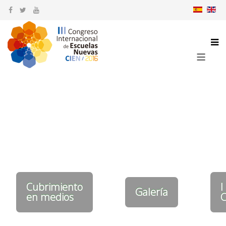
≡
Cubrimiento
I
Galería
en medios
C